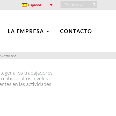
Search
Español
for:
LA EMPRESA
CONTACTO
 – COP 006
teger a los trabajadores
a cabeza, altos niveles
tentes en las actividades