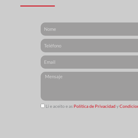
Nome
Telefone
Email
Messagem
Li e aceito e as
Política de Privacidad
y
Condicio