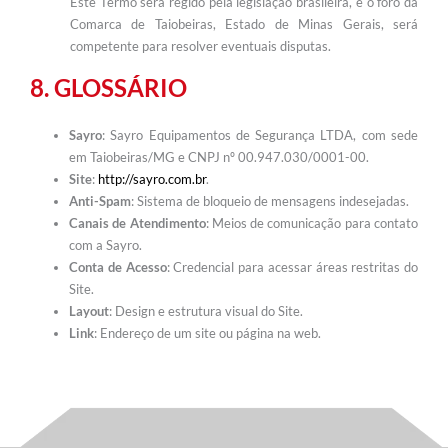
Este Termo será regido pela legislação brasileira, e o foro da
Comarca de Taiobeiras, Estado de Minas Gerais, será
competente para resolver eventuais disputas.
8. GLOSSÁRIO
Sayro
: Sayro Equipamentos de Segurança LTDA, com sede
em Taiobeiras/MG e CNPJ nº 00.947.030/0001-00.
Site
:
http://sayro.com.br
.
Anti-Spam
: Sistema de bloqueio de mensagens indesejadas.
Canais de Atendimento
: Meios de comunicação para contato
com a Sayro.
Conta de Acesso
: Credencial para acessar áreas restritas do
Site.
Layout
: Design e estrutura visual do Site.
Link
: Endereço de um site ou página na web.