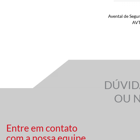
Avental de Segu
AVT
DÚVID
OU 
Entre em contato
com a nossa equipe.