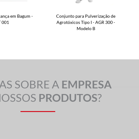
rança em Bagum -
Conjunto para Pulverização de
 001
Agrotóxicos Tipo I - AGR 300 -
Modelo B
AS SOBRE A
EMPRESA
NOSSOS
PRODUTOS
?