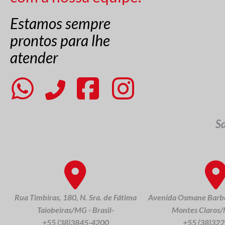
Estamos sempre
prontos para lhe
atender
S
Rua Timbiras, 180, N. Sra. de Fátima
Avenida Osmane Barbo
Taiobeiras/MG - Brasil-
Montes Claros/M
+55 (38)3845-4200
+55 (38)32