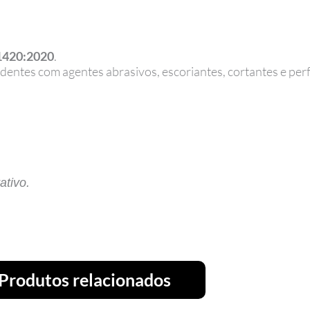
1420:2020
.
dentes com agentes abrasivos, escoriantes, cortantes e per
ativo.
Produtos relacionados