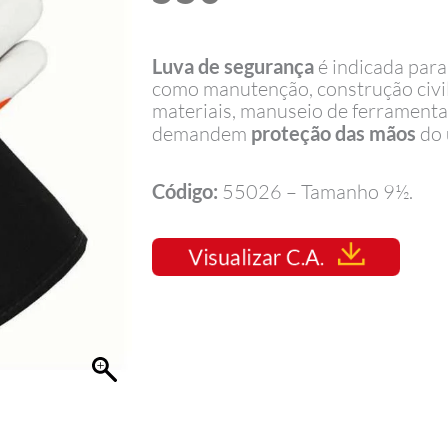
Luva de segurança
é indicada para
como manutenção, construção civil
materiais, manuseio de ferramenta
demandem
proteção das mãos
do 
Código:
55026 – Tamanho 9½.