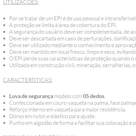
UTILIZAÇÕES:
Por se tratar de um EPI é de uso pessoal e intransferível
A proteção se limita à área de cobertura do EPI.
A segurança do usuário deve ser complementada, de aco
Deve ser descartada em caso de perfurações, danificaçõ
Deve ser utilizado mediante o conhecimento e aprovaçã
Deve ser mantido em local fresco, limpo e seco, evitan
O EPI perde suas características de proteção quando o
Utilizada em construção civil, mineração, serralherias,
CARACTERÍSTICAS:
Luva de segurança
modelo com
05 dedos
.
Confeccionada em couro vaqueta na palma, face palmar
Reforço interno em vaqueta para maior resistência.
Dorso em nylon e elástico para ajuste.
Punho em algodão de forma a facilitar sua colocação e 