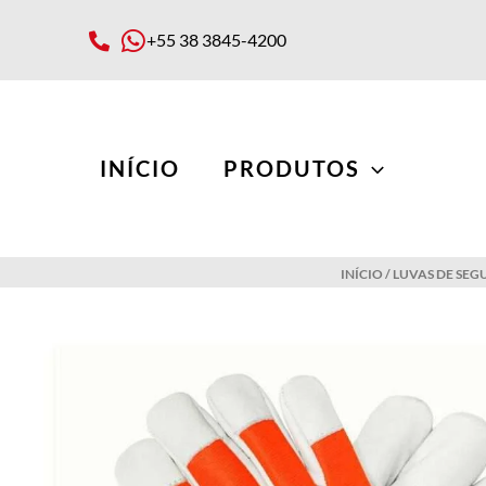
Ir
para
+55 38 3845-4200
o
conteúdo
INÍCIO
PRODUTOS
INÍCIO
/
LUVAS DE SE