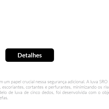
Detalhes
m um papel crucial nessa segurança adicional. A luva SRO
escoriantes, cortantes e perfurantes, minimizando os ris
elo de luva de cinco dedos, foi desenvolvida com o obj
efas.