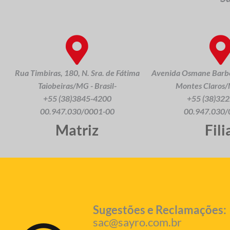
Rua Timbiras, 180, N. Sra. de Fátima
Avenida Osmane Barbo
Taiobeiras/MG - Brasil-
Montes Claros/M
+55 (38)3845-4200
+55 (38)32
00.947.030/0001-00
00.947.030/
Matriz
Fili
Sugestões e Reclamações:
sac@sayro.com.br