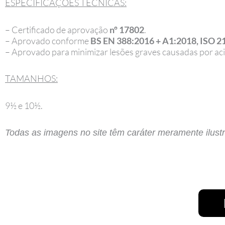
ESPECIFICAÇÕES TÉCNICAS:
– Certificado de aprovação
nº 17802
.
– Aprovado conforme
BS EN 388:2016 + A1:2018, ISO 2
– Aprovado para minimizar lesões graves causadas por aci
TAMANHOS:
9½ e 10½.
Todas as imagens no site têm caráter meramente ilustr