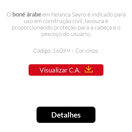
O
boné árabe
em helanca Sayro é indicado para
uso em construção civil, lavoura e
proporcionando proteção para a cabeça e o
pescoço do usuário.
Código: 16099 – Cor cinza.
Detalhes