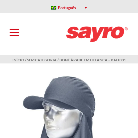
Ir
para
Português
o
conteúdo
INÍCIO
/
SEM CATEGORIA
/ BONÉ ÁRABE EM HELANCA – BAH 001