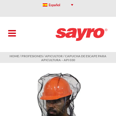
Skip
Español
to
content
HOME
/
PROFESIONES
/
APICULTOR
/ CAPUCHA DE ESCAPE PARA
APICULTURA – API 030