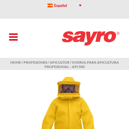
Skip
Español
to
content
HOME
/
PROFESIONES
/
APICULTOR
/ OVEROL PARA APICULTURA
PROFESIONAL – API 500