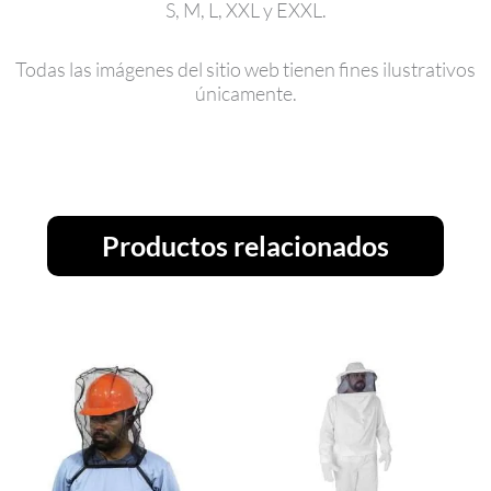
S, M, L, XXL y EXXL.
Todas las imágenes del sitio web tienen fines ilustrativos
únicamente.
Productos relacionados