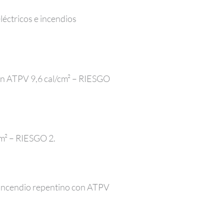
éctricos e incendios
con ATPV 9,6 cal/cm² – RIESGO
cm² – RIESGO 2.
e incendio repentino con ATPV