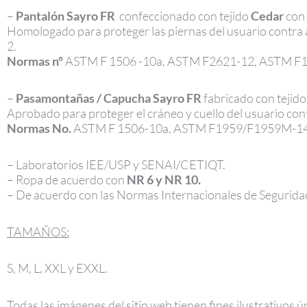
–
Pantalón Sayro FR
confeccionado con tejido
Cedar
con 
Homologado para proteger las piernas del usuario contra 
2.
Normas nº
ASTM F 1506 -10a, ASTM F2621-12, ASTM F
–
Pasamontañas / Capucha Sayro FR
fabricado con tejid
Aprobado para proteger el cráneo y cuello del usuario con
Normas No.
ASTM F 1506-10a, ASTM F1959/F1959M-14,
– Laboratorios IEE/USP y SENAI/CETIQT.
– Ropa de acuerdo con
NR 6 y NR 10.
– De acuerdo con las Normas Internacionales de Seguri
TAMAÑOS:
S, M, L, XXL y EXXL.
Todas las imágenes del sitio web tienen fines ilustrativos 