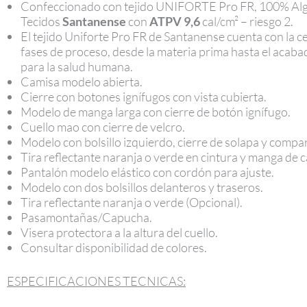
Confeccionado con tejido UNIFORTE Pro FR, 100% Algo
Tecidos
Santanense
con
ATPV 9,6
cal/cm² – riesgo 2.
El tejido Uniforte Pro FR de Santanense cuenta con la ce
fases de proceso, desde la materia prima hasta el acabado
para la salud humana.
Camisa modelo abierta.
Cierre con botones ignífugos con vista cubierta.
Modelo de manga larga con cierre de botón ignífugo.
Cuello mao con cierre de velcro.
Modelo con bolsillo izquierdo, cierre de solapa y compa
Tira reflectante naranja o verde en cintura y manga de 
Pantalón modelo elástico con cordón para ajuste.
Modelo con dos bolsillos delanteros y traseros.
Tira reflectante naranja o verde (Opcional).
Pasamontañas/Capucha.
Visera protectora a la altura del cuello.
Consultar disponibilidad de colores.
ESPECIFICACIONES TECNICAS: