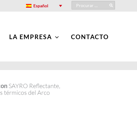
Search
Español
for:
LA EMPRESA
CONTACTO
con
SAYRO Reflectante,
os térmicos del Arco