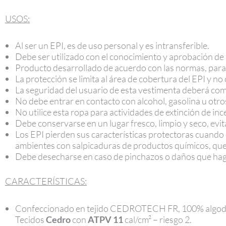
USOS:
Al ser un EPI, es de uso personal y es intransferible.
Debe ser utilizado con el conocimiento y aprobación de 
Producto desarrollado de acuerdo con las normas, para 
La protección se limita al área de cobertura del EPI y no
La seguridad del usuario de esta vestimenta deberá compl
No debe entrar en contacto con alcohol, gasolina u otro
No utilice esta ropa para actividades de extinción de in
Debe conservarse en un lugar fresco, limpio y seco, evi
Los EPI pierden sus características protectoras cuando 
ambientes con salpicaduras de productos químicos, que
Debe desecharse en caso de pinchazos o daños que haga
CARACTERÍSTICAS:
Confeccionado en tejido CEDROTECH FR, 100% algodón,
Tecidos
Cedro
con
ATPV 11
cal/cm² – riesgo 2.