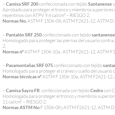
–
Camisa SRF 200
confeccionada con tejido
Santanense
y
Aprobado para proteger el tronco y miembros superiores d
repentinos con ATPV 9.6 cal/cm² – RIESGO 2.
Normas No.
ASTM F 1506-08; ASTM F2621-12, ASTM D 
–
Pantalón SRF 250
confeccionado con tejido
santanense
Homologado para proteger las piernas del usuario contra 
2.
Normas nº
ASTM F 1506-10a , ASTM F2621-12, ASTM F
–
Pasamontañas SRF 075
confeccionado con tejido
santa
Homologado para proteger el cráneo y cuello del usuario c
Normas técnicas
nº
ASTM F 1506-10a, ASTM F2621-12, 
–
Camisa Sayro FR
confeccionada con tejido
Cedro
con C
Homologada para proteger el tronco y miembros superiores
11 cal/cm² – RIESGO 2.
Normas ASTM No
F 1506-08
;
ASTM F2621-12, ASTM D 