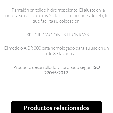
– Pantalón en tejido hidrorrepelente. El ajuste en la
cintura se realiza a través de tiras o cordones de tela, lo
que facilita su colocación.
ESPECIFICACIONES TECNICAS:
El modelo AGR 300 está homologado para su uso en un
ciclo de 33 lavados.
Producto desarrollado y aprobado según
ISO
27065:2017
.
Productos relacionados