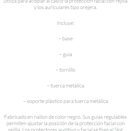
utiliza para acoplar al casco la protección facial con rejilla
y los auriculares tipo orejera.
Incluye:
– base
– guía
– tornillo
– tuerca metálica
– soporte plástico para tuerca metálica
Fabricado en nailon de color negro. Sus guías regulables
permiten ajustar la posición de la protección facial con
rejilla. Los protectores auditivo y facial se fijan al Slot