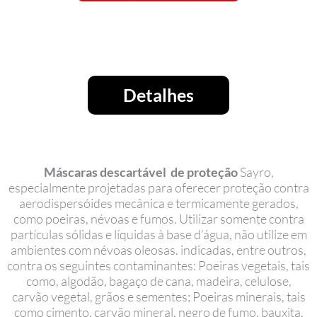
Detalhes
Máscaras descartável de proteção
Sayro,
especialmente projetadas para oferecer proteção contra
aerodispersóides mecânica e termicamente gerados,
como poeiras, névoas e fumos. Utilizar somente contra
partículas sólidas e líquidas à base d’água, não utilize em
ambientes com névoas oleosas. indicadas, entre outros,
contra os seguintes contaminantes: Poeiras vegetais, tais
como, algodão, bagaço de cana, madeira, celulose,
carvão vegetal, grãos e sementes; Poeiras minerais, tais
como cimento, carvão mineral, negro de fumo, bauxita,