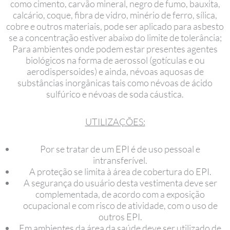
como cimento, carvão mineral, negro de fumo, bauxita,
calcário, coque, fibra de vidro, minério de ferro, sílica,
cobre e outros materiais, pode ser aplicado para asbesto
se a concentração estiver abaixo do limite de tolerância;
Para ambientes onde podem estar presentes agentes
biológicos na forma de aerossol (gotículas e ou
aerodispersoides) e ainda, névoas aquosas de
substâncias inorgânicas tais como névoas de ácido
sulfúrico e névoas de soda cáustica.
UTILIZAÇÕES:
Por se tratar de um EPI é de uso pessoal e
intransferível.
A proteção se limita à área de cobertura do EPI.
A segurança do usuário desta vestimenta deve ser
complementada, de acordo com a exposição
ocupacional e com risco de atividade, com o uso de
outros EPI.
Em ambientes da área da saúde deve ser utilizado de