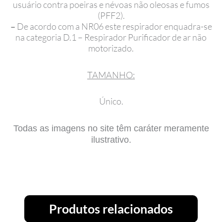
usuário contra poeiras e névoas não oleosas e fumos
(PFF2).
–
De acordo com a NR06 este respirador enquadra-se
na categoria D.1 – Respirador Purificador de ar não
motorizado.
TAMANHO:
Único.
Todas as imagens no site têm caráter meramente
ilustrativo.
Produtos relacionados