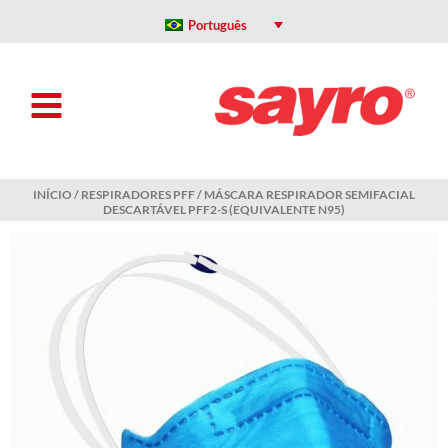
Ir
para
Português
o
conteúdo
INÍCIO
/
RESPIRADORES PFF
/ MÁSCARA RESPIRADOR SEMIFACIAL
DESCARTÁVEL PFF2-S (EQUIVALENTE N95)