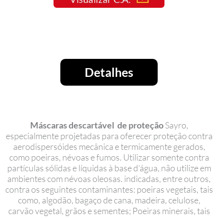
Detalhes
Máscaras descartável de proteção
Sayro,
especialmente projetadas para oferecer proteção contra
aerodispersóides mecânica e termicamente gerados,
como poeiras, névoas e fumos. Utilizar somente contra
partículas sólidas e líquidas à base d’água, não utilize em
ambientes com névoas oleosas. indicadas, entre outros,
contra os seguintes contaminantes: poeiras vegetais, tais
como, algodão, bagaço de cana, madeira, celulose,
carvão vegetal, grãos e sementes; Poeiras minerais, tais