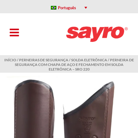
Ir
para
Português
o
conteúdo
INÍCIO
/
PERNEIRAS DE SEGURANÇA
/
SOLDA ELETRÔNICA
/ PERNEIRA DE
SEGURANÇA COM CHAPA DE AÇO E FECHAMENTO EM SOLDA
ELETRÔNICA – SRO 220