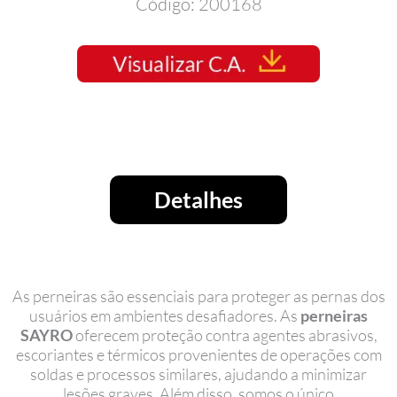
Código: 200168
Detalhes
As perneiras são essenciais para proteger as pernas dos
usuários em ambientes desafiadores. As
perneiras
SAYRO
oferecem proteção contra agentes abrasivos,
escoriantes e térmicos provenientes de operações com
soldas e processos similares, ajudando a minimizar
lesões graves. Além disso, somos o único