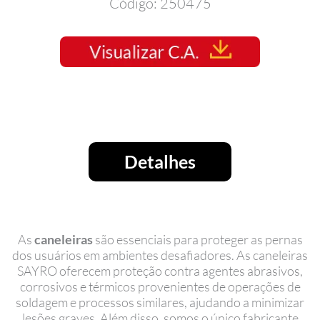
Código: 250475
Detalhes
As
caneleiras
são essenciais para proteger as pernas
dos usuários em ambientes desafiadores. As caneleiras
SAYRO oferecem proteção contra agentes abrasivos,
corrosivos e térmicos provenientes de operações de
soldagem e processos similares, ajudando a minimizar
lesões graves. Além disso, somos o único fabricante