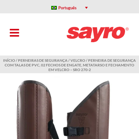
Ir
para
Português
o
conteúdo
INÍCIO
/
PERNEIRAS DE SEGURANÇA
/
VELCRO
/ PERNEIRA DE SEGURANÇA
COM TALAS DE PVC, 02 FECHOS DE ENGATE, METATARSO E FECHAMENTO
EM VELCRO – SRO 270-2