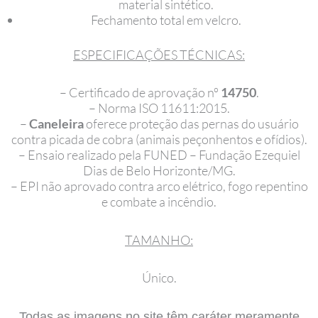
material sintético.
Fechamento total em velcro.
ESPECIFICAÇÕES TÉCNICAS:
– Certificado de aprovação nº
14750
.
– Norma ISO 11611:2015.
–
Caneleira
oferece proteção das pernas do usuário
contra picada de cobra (animais peçonhentos e ofídios).
– Ensaio realizado pela FUNED – Fundação Ezequiel
Dias de Belo Horizonte/MG.
– EPI não aprovado contra arco elétrico, fogo repentino
e combate a incêndio.
TAMANHO:
Único.
Todas as imagens no site têm caráter meramente