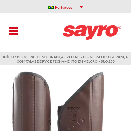
Ir
para
Português
o
conteúdo
INÍCIO
/
PERNEIRAS DE SEGURANÇA
/
VELCRO
/ PERNEIRA DE SEGURANÇA
COM TALAS DE PVC E FECHAMENTO EM VELCRO – SRO 250