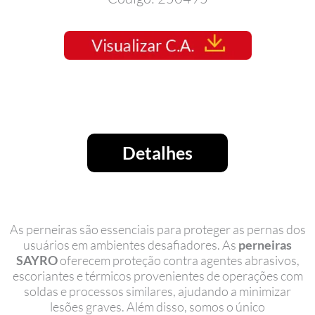
Detalhes
As perneiras são essenciais para proteger as pernas dos
usuários em ambientes desafiadores. As
perneiras
SAYRO
oferecem proteção contra agentes abrasivos,
escoriantes e térmicos provenientes de operações com
soldas e processos similares, ajudando a minimizar
lesões graves. Além disso, somos o único