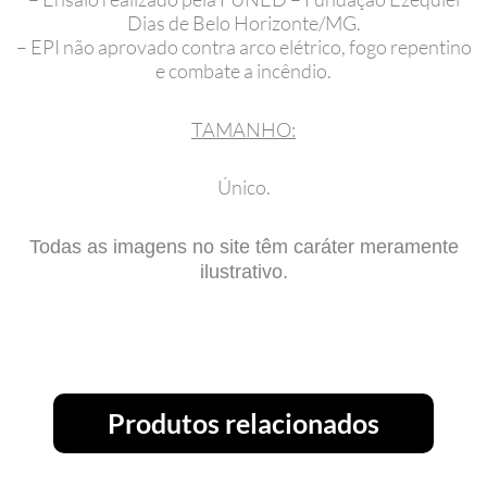
Dias de Belo Horizonte/MG.
– EPI não aprovado contra arco elétrico, fogo repentino
e combate a incêndio.
TAMANHO:
Único.
Todas as imagens no site têm caráter meramente
ilustrativo.
Produtos relacionados