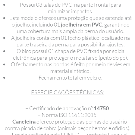
Possui 03 talas de PVC na parte frontal para
minimizar impactos.
Este modelo oferece uma proteção que se estende até
o joelho, incluindo 01
joelheira em PVC
, garantindo
uma cobertura mais ampla da perna do usuário.
A joelheira conta com 01 fecho plástico localizado na
parte traseira da perna para possibilitar ajustes.
O bico possui 01 chapa de PVC fixada por solda
eletrônica para proteger o metatarso (peito do pé).
O fechamento nas bordas é feito por meio de viés em
material sintético.
Fechamento total em velcro.
ESPECIFICAÇÕES TÉCNICAS:
– Certificado de aprovação nº
14750
.
– Norma ISO 11611:2015.
–
Caneleira
oferece proteção das pernas do usuário
contra picada de cobra (animais peçonhentos e ofídios).
– Ensaio realizado pela FUNED – Fundação Ezequiel