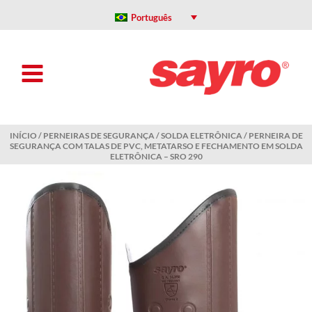
Ir
para
Português
o
conteúdo
INÍCIO
/
PERNEIRAS DE SEGURANÇA
/
SOLDA ELETRÔNICA
/ PERNEIRA DE
SEGURANÇA COM TALAS DE PVC, METATARSO E FECHAMENTO EM SOLDA
ELETRÔNICA – SRO 290