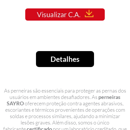
Detalhes
As perneiras são essenciais para proteger as pernas dos
usuários em ambientes desafiadores. As
perneiras
SAYRO
oferecem proteção contra agentes abrasivos,
escoriantes e térmicos provenientes de operações com
soldas e processos similares, ajudando a minimizar
lesões graves. Além disso, somos o único
fabricante
certificado
por um laboratório creditado, que