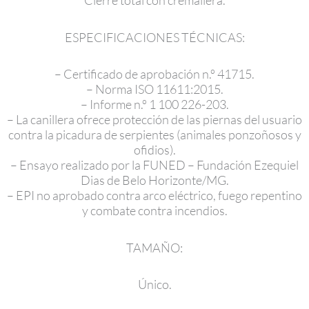
Cierre total con cremallera.
ESPECIFICACIONES TÉCNICAS:
– Certificado de aprobación n.º 41715.
– Norma ISO 11611:2015.
– Informe n.º 1 100 226-203.
– La canillera ofrece protección de las piernas del usuario
contra la picadura de serpientes (animales ponzoñosos y
ofidios).
– Ensayo realizado por la FUNED – Fundación Ezequiel
Dias de Belo Horizonte/MG.
– EPI no aprobado contra arco eléctrico, fuego repentino
y combate contra incendios.
TAMAÑO:
Único.