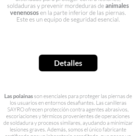
soldaduras y prevenir mordeduras de
animales
venenosos
en la parte inferior de las piernas.
Este es un equipo de seguridad esencial.
Detalles
Las polainas
son esenciales para proteger las piernas de
los usuarios en entornos desafiantes. Las canilleras
SAYRO ofrecen protección contra agentes abrasivos,
escoriaciones y térmicos provenientes de operaciones
de soldadura y procesos similares, ayudando a minimizar
lesiones graves. Además, somos el único fabricante