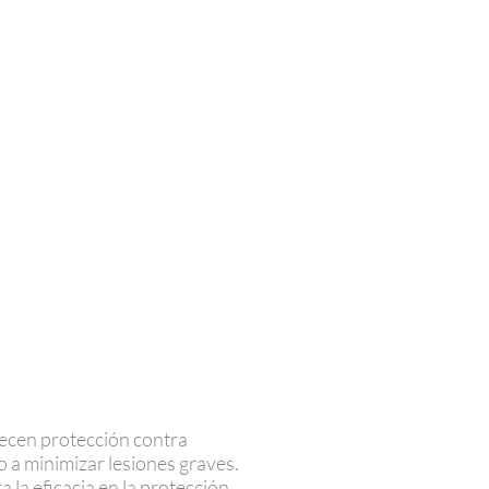
recen protección contra
 a minimizar lesiones graves.
la eficacia en la protección