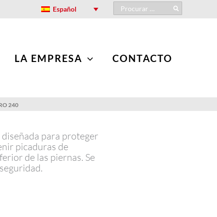
Search
Español
for:
LA EMPRESA
CONTACTO
RO 240
 diseñada para proteger
enir picaduras de
erior de las piernas. Se
 seguridad.