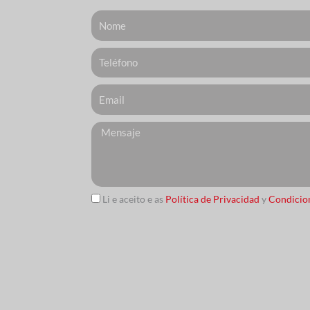
Nome
Telefone
Email
Messagem
Li e aceito e as
Política de Privacidad
y
Condicio