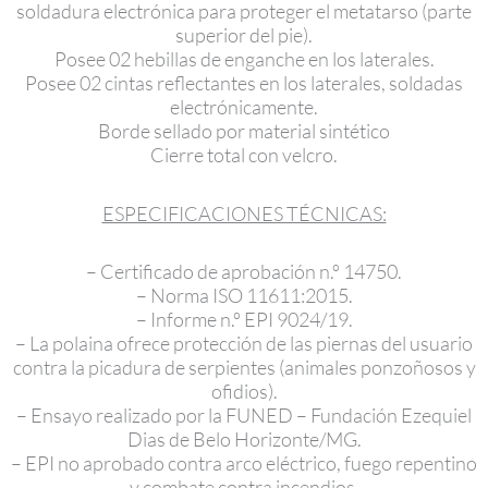
soldadura electrónica para proteger el metatarso (parte
superior del pie).
Posee 02 hebillas de enganche en los laterales.
Posee 02 cintas reflectantes en los laterales, soldadas
electrónicamente.
Borde sellado por material sintético
Cierre total con velcro.
ESPECIFICACIONES TÉCNICAS:
– Certificado de aprobación n.º 14750.
– Norma ISO 11611:2015.
– Informe n.º EPI 9024/19.
– La polaina ofrece protección de las piernas del usuario
contra la picadura de serpientes (animales ponzoñosos y
ofidios).
– Ensayo realizado por la FUNED – Fundación Ezequiel
Dias de Belo Horizonte/MG.
– EPI no aprobado contra arco eléctrico, fuego repentino
y combate contra incendios.