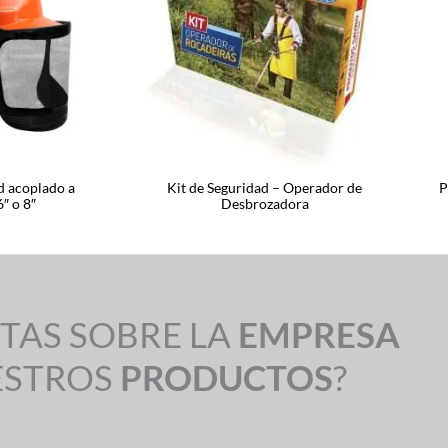
d acoplado a
Kit de Seguridad – Operador de
P
6″ o 8″
Desbrozadora
TAS SOBRE LA
EMPRESA
ESTROS
PRODUCTOS
?