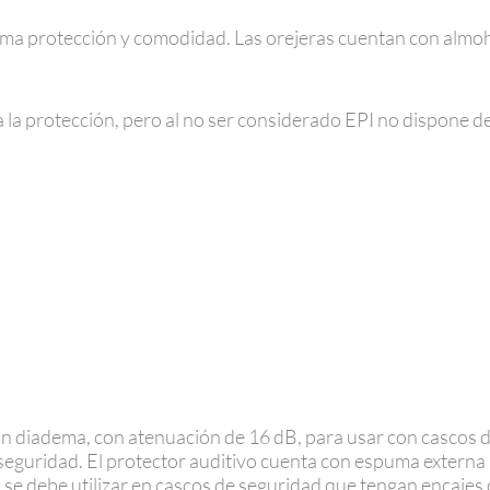
ima protección y comodidad. Las orejeras cuentan con almoha
a la protección, pero al no ser considerado EPI no dispone d
sin diadema, con atenuación de 16 dB, para usar con cascos 
 seguridad. El protector auditivo cuenta con espuma extern
l se debe utilizar en cascos de seguridad que tengan encajes