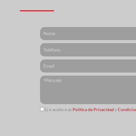
Nome
Telefone
Email
Messagem
Li e aceito e as
Política de Privacidad
y
Condicio