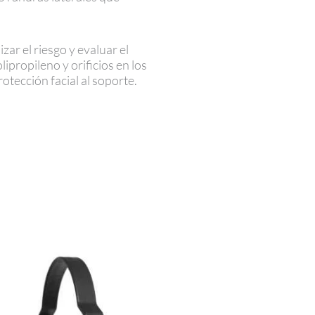
zar el riesgo y evaluar el
ipropileno y orificios en los
rotección facial al soporte.