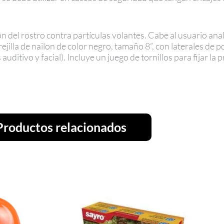
ón del rostro contra partículas volantes. Cabe al usuario anali
illa de nailon de color negro, tamaño 8”, con laterales de pol
uditivo y facial). Incluye un juego de tornillos para fijar la p
Productos relacionados