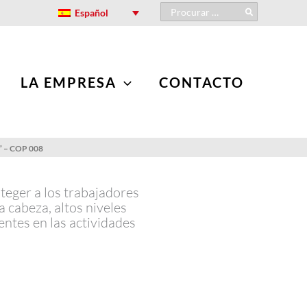
Search
Español
for:
LA EMPRESA
CONTACTO
 – COP 008
teger a los trabajadores
a cabeza, altos niveles
tentes en las actividades