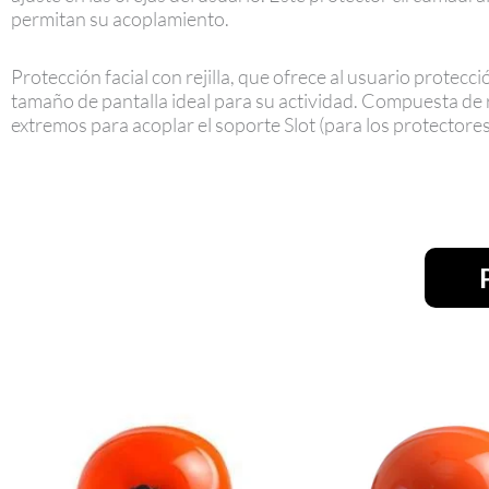
permitan su acoplamiento.
Protección facial con rejilla, que ofrece al usuario protecci
tamaño de pantalla ideal para su actividad. Compuesta de rej
extremos para acoplar el soporte Slot (para los protectores a