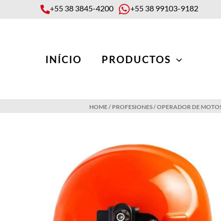
Skip
+55 38 3845-4200
+55 38 99103-9182
to
content
INÍCIO
PRODUCTOS
HOME
/
PROFESIONES
/
OPERADOR DE MOTO